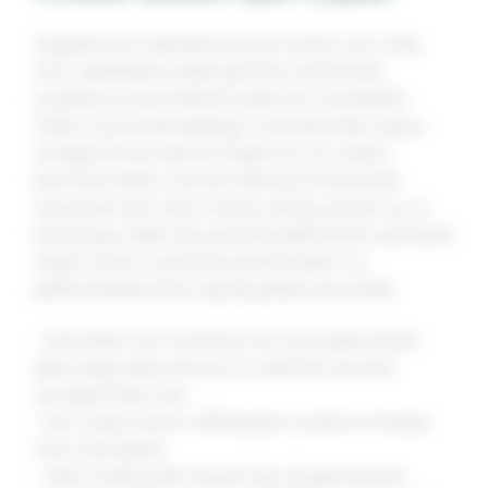
Aşağıda mərc idarəetməsi üçün section var, solda
mərc statistikasını ətraflı görmək mümkündür,
yuxarıda isə raund tarixinə baxılır. Bu məsləhətlər
Aviator oyununda başlanğıc mərhələsindən uğurlu
olmağa kömək edəcək. Bugün bir çox onlayn
kazinoda Aviator oyununu tapmaq mümkündür.
Oyunçular üçün əsas məsələ, əlində yüksək rəy və
lisenziyaya malik olan güvənilir platformları seçməkdir.
Aviator casino oynamaq üçün ilk addım, bu
platformlardan birinə qeydiyyatdan keçməkdir.
Avtomatik mərc funksiyası isə oyunçulara riskləri
daha dəqiq idarə etməyə və vaxtında mərcdən
çıxmağa imkan verir.
1win onlayn kazino istifadəçiləri yoxlama olmadan
mərc edə bilərlər.
Yalnız səlahiyyətli müştəri real uduşları ala bilər.