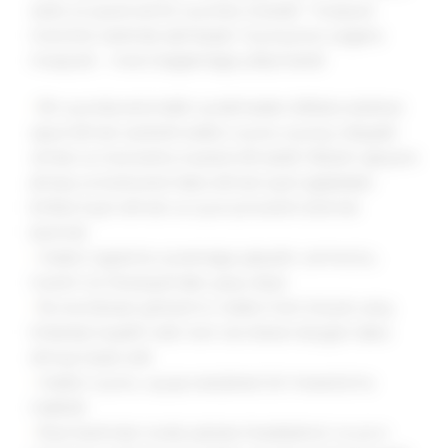
sadə və əyləncəli bir oyundur, burada” “məqsəd
mərcinizi vaxtında satmaqdır. Oyunçunun yeganə
məqsədi – mərci bağlamağa yetişməkdir.
Bir oyunda avtomatik oynatmadan istifadə edərkən
qeyd etmək vacibdir aviator oyunu oyunçu diqqətli
olmalı və mərclərinə nəzarət etməlidir. İtkilərin qarşısını
almaq və büdcənizi idarə etmək üçün ağlabatan
limitlər təyin etmək və oyun prosesini izləmək
lazımdır.
Aviator signal ilə oynamağa çalışdım, amma bu,
mənim öz intuisiyamdan yaxşı deyil.
Bu təcrübələr göstərir ki, Aviator həm böyük uduş
imkanları təqdim edir, həm də riskləri düzgün idarə
etməyi tələb edir.
Aviator oyunu, uçuşa əsaslanan bir mexanizmə
malikdir.
Bəzi kazinolar sosial şəbəkə hesablarınız və ya e-