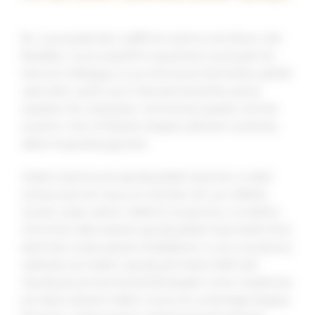
Bu, oyunçulara tam şəffaf bir əyləncə təcrübəsi verir.
Beləliklə, oyunu alqoritmi sayəsində oyunçular hər
hansı bir strategiya və ya nümunəni izləməkdə çətinlik
çəkə bilər, çünki oyun nəticələri tamamilə şansa
əsaslanır. Bu səbəbdən, emosional qərarlar vermək
əvəzinə, mərc limitlərinə diqqət yetirərək oynamaq
daha məqsədəuyğundur.
Aviator kazinosuna qeydiyyatdan keçmək və daxil
olmaq üçün bir neçə yol ola bilər. Ən çox istifadə
olunan yollar, adınızı, elektron poçtunuzu və telefon
nömrənizi daxil edərək qeydiyyatdan keçməkdir. Bəzi
kazinolar sosial şəbəkə hesablarınız və ya e-poçtunuz
vasitəsilə də Aviator qeydiyyat imkanı təklif edir.
Qeydiyyat prosesi tamamlandıqdan sonra, hesabınıza
pul əlavə edərək Aviator oyunu ilə oynamağa başlaya