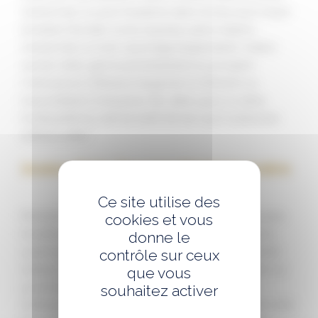
doldurmalı və şəxsi hesabına daxil olmaq üçün keçid
almalıdır. Bundan sonra ziyarətçi yalnız balansı
doldurmalı və mərc qoymağa başlamalıdır. Aviator
qumar video game pərəstişkarları bu proqram
məhsulunun istifadəsi haqqında öz fikirlərini və
təəssüratlarını bölüşürlər. Biz daha yaxşı və daha
fərdiləşdirilmiş xidmət təklif etmək üçün kukilərdən
istifadə edirik.”
Aviator Bahis Para Için Mobil Için Indirin
Ce site utilise des
Müxtəlif onlayn kazinolarda mövcudluq, oyunçulara
cookies et vous
istədikləri platformada Aviator oyununun zövqünü
donne le
çıxarmaq imkanı verir. Hər bir turun nəticəsi təsadüfi
contrôle sur ceux
olaraq müəyyənləşir, bu da nəticələri süni etməni və
que vous
ya proqnozlaşdırmağı çətin edir. Agresiv bahis
souhaitez activer
strategiyaları ilə sürətli itkilər mümkündür, yüksək riskli