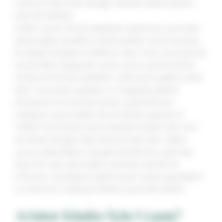
Cashout düyməsini düzgün vaxtda sıxaraq qazancı
əldə etməlidirlər.
Aviator oyunu böyük qələbələr qazanmış oyunçular,
qazandıqları uduşların sürətli qərarlar vermə bacarığı
ilə əlaqəli olduğunu bildirirlər. Lakin, bəzi oyunçular da
böyük itkilər yaşayıblar, çünki oyunu yüksək templi
olması emosional qərarların verilməsinə gətirib çıxara
bilər. Oyunçular uğurlarını və məğlubiyyətlərini
bölüşərək, hər raundun fərqli və gözlənilməz
olduğunu qeyd edirlər. Bu təcrübələr göstərir ki,
Aviator həm böyük uduş imkanları təqdim edir, həm
də riskləri düzgün idarə etməyi tələb edir. Aviator
oyunu qazandığınız uduşları problemsiz çıxarmaq
üçün bir neçə əsas addımı izləmək vacibdir. İlk
növbədə, oynadığınız platformanın çıxarış qaydalarını
və minimum məbləğ limitlərini yaxşı bilməlisiniz.
Aviator Kimler İçin Uygun?