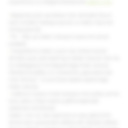
seçərsinizsə, bu rédigée təhlükəsizdir
aviator oyna
.
Başlamaq üçün qumarbaz mərc etməlidir. Bunun
üçün müvafiq məbləği seçmək və Aviator düyməni
sıxmaq lazımdır.
Pin – Way up Aviator olduqca məşhur bir qumar
portalıdır.
Quraşdırılmış Aviator oyunu sizə virtual mərclər
etməklə yaxşı vaxt keçirməyə olanak verəcək, həm də
öz strategiyanızı formalaşdırmağa imkan verəcək.
Hazırlanmış taktika, öz növbəsində, gələcəkdə real
mərc etməyə” “və əsl böyük qələbə qazanmağa
imkan verəcək.
Aviatorun məşhur mobil versiyası mövcuddur, amma
bunu yalnız onlayn kazino platformalarından
yükləmək mümkündür.
Aviator. com. az veb saytımıza ən yaxşı girişi təmin
etmək üçün çərəzlərdən istifadə edir. Saytdan istifadə