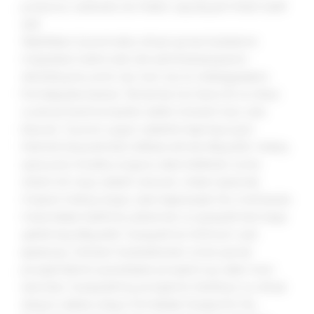
poçtunuz vasitəsilə də Aviator qeydiyyat imkanı təklif
edir.
Statistikanı öyrənməklə virtual qumar klublarının
müştəriləri nəinki web site administrasiyasının
dürüstlüyünə əmin ola, həm də öz strategiyalarını
formalaşdıra bilərlər. Tamamilə hər hansı bir əl cihazı
və ahora fərdi kompüter sahibi növbəti mərc edə
biləcək. Oyunun uyğun variantını tapmaq üçün
İnternet brauzerindən istifadə etmək kifayətdir. Axtarış
qutusuna müvafiq sorğunu daxil etdikdən sonra
sistem bir neçə variant verəcək, onların arasında
müştəri mütləq doğru olanı tapacaqdır. Bu mərhələdə
məlumatları telefona yükləmək və quraşdırmanı başa
çatdırmaq kifayətdir. Quraşdırma minimum vaxt
aparacaq. Görülən hərəkətlərdən sonra qumar
proqramlarının pərəstişkarı proqramı işə salıb mərc
edə bilər. Quraşdırılmış proqramın interfeysi və virtual
dizaynı orijinal onlayn formatdan fərqlənmir. Bu