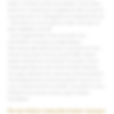
aviator mostbet oyunları öyrəndikdən sonra onlayn
kazinonun müştərisi pul müqabilində daha da qumar
oynamaq üçün öz strategiyasını formalaşdıra biləcək.
İnternetdə sıx sıx rast gəlinən Aviator hack apk-lər,
daimi qalibliklər vəd edir.
Oyun başlamazdan əvvəl oyunçular mərc
yerləşdirirlər və təyyarə uçmağa başlayır.
Real vaxtda qalib gəlmək üçün oyunçular hər mərc
zamanı anlıq qərar verməyi öyrənməlidir. Qazanc
çarpanı artdıqca risk də yüksəlir, buna görə mərcin
çıxarılacağı ideal anı təyin etmək vacibdir. Məsələn,
çox aşağı çarpanla mərc çıxarmaq, potensial qazancı
məhdudlaşdıra bilər, amma təyyarənin uçuşunu çox
uzun müddət izləmək də risklidir. Oyunçular öz mərc
limitlərini təyin etməli və buna uyğun hərəkət
etməlidirlər.
Pin Up Online Casino’da Aviator Oynayın