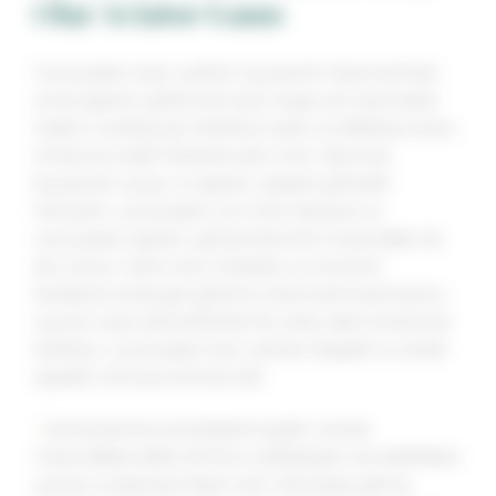
Olar Aviator Game
Oyunçuların əsas vəzifəsi, təyyarənin düşməsindən
əvvəl qazancı götürmək üçün doğru anı seçməkdir.
Aviator Azerbaycan interfeysi sadə və istifadəçi dostu
olması ilə seçilir. Ekranda əsas mərc düyməsi,
təyyarənin uçuşu və qazanc çarpanı göstərilir.
Həmçinin, oyunçuların son mərc tarixçəsi və
oyunçuların qazanc göstəriciləri kimi məlumatlar da
əks olunur. Canlı mərc imkanları və mərcinizi
istədiyiniz anda geri götürmə düyməsini basmaq bu
oyunun əsas elementləridir. Bu sadə, lakin funksional
interfeys, oyunçulara mərc zamanı diqqətli və sürətli
qərarlar verməyə kömək edir.
Qumar janrının pərəstişkarı təqdim olunan
məlumatlara etibar etmirsə, tərtibatçılar ona statistikanı
şəxsən yoxlamaq imkanı verir. Artıq başa çatmış