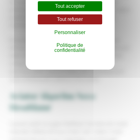
bir oyundur. Aviator signal ilə oynamağa çalışdım,
Tout accepter
amma bu, mənim öz intuisiyamdan yaxşı deyil. Aviator
predictor işlətməklə qazanmaq istədim, amma
Tout refuser
özümdə oynamaq daha maraqlı oldu.
Personnaliser
Bu proqramlar, oyunun nəticələrini manipulyasiya
Politique de
etməyə çalışır və daimi qalib gəlməni təmin edəcəyini
confidentialité
iddia edir. Lakin Aviator oyununun mühafizə altında
olduğu ilə işlədiyi üçün bu növ proqramlar
işləməyəcəkdir. Oyunun adilliyyətini qorumaq üçün
çoxlu təhlükəsizlik tədbirləri mövcuddur.
Aviator Alqoritm Necə
Hesablanır
Oyunun çevik və uyğun interfeysi, hər hansı bir mobil
cihazdan istifadə etməyə imkan verir. Aviator mobil
versiyasında eyni oyun mekanikası və funksiyalar