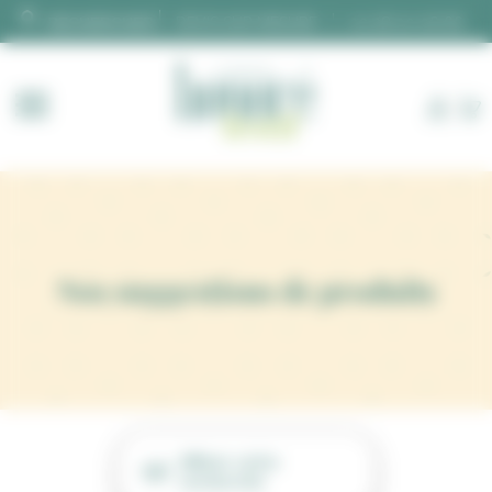
Panneau de gestion des cookies
DEVIS SUR MESURE
02 28 00 06 66
Nos suggestions de produits
Affiner votre
recherche