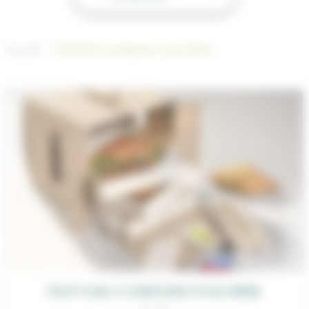
Accueil
Festi’Cub à composer vous même
FESTI’CUB À COMPOSER VOUS MÊME
19,00
€