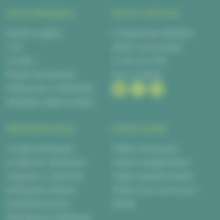
INFOS PRATIQUES
INFOS CONTACTS
Mentions légales
6 Impasse des Métalliers,
CGV
44840 Les Sorinières
Livraison
02 28 00 06 66
Moyens de paiement
Nous contacter
Politique de confidentialité
Réalisation Agence Kalélia
PROFESSIONNELS
PARTICULIERS
Cocktail d’entreprise
Traiteur anniversaire
Le déjeuner d’entreprise
Traiteur mariage Nantes
Organiser un séminaire
Traiteur baptême Nantes
d’entreprise à Nantes
Traiteur pour communion
Evènements privés
Nantes
Petit déjeuner d’entreprise