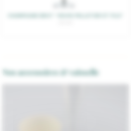
CHAMPAGNE BRUT “VEUVE PELLETIER ET FILS”
28,00
€
Nos accessoires & vaisselle