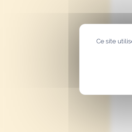
Ce site util