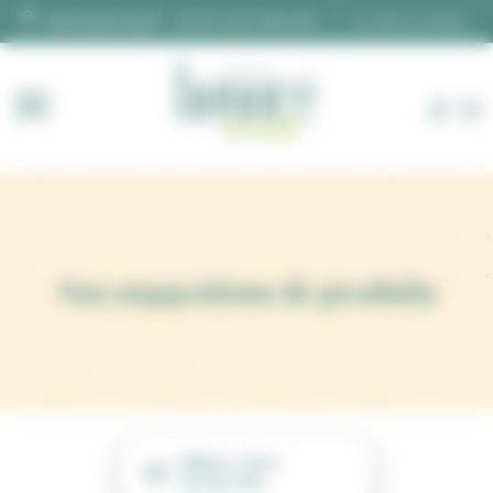
Panneau de gestion des cookies
DEVIS SUR MESURE
02 28 00 06 66
Nos suggestions de produits
Affiner votre
recherche