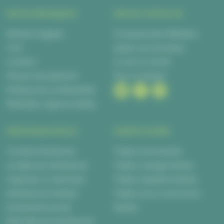
INFOS PRATIQUES
INFOS CONTACTS
Mentions légales
6 Impasse des Métalliers,
CGV
44840 Les Sorinières
Livraison
02 28 00 06 66
Moyens de paiement
Nous contacter
Politique de confidentialité
Réalisation Agence Kalélia
PROFESSIONNELS
PARTICULIERS
Cocktail d’entreprise
Traiteur anniversaire
Le déjeuner d’entreprise
Traiteur mariage Nantes
Organiser un séminaire
Traiteur baptême Nantes
d’entreprise à Nantes
Traiteur pour communion
Evènements privés
Nantes
Petit déjeuner d’entreprise