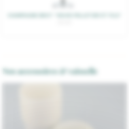
CHAMPAGNE BRUT “VEUVE PELLETIER ET FILS”
28,00
€
Nos accessoires & vaisselle