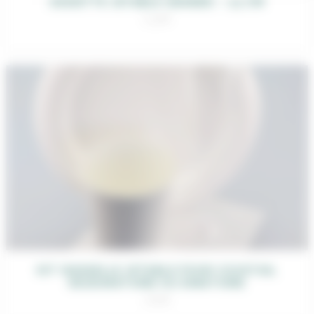
ASSIETTE JETABLE GRANDE – 23 CM
0,30
€
KIT VAISSELLE JETABLE POUR COCKTAIL
DÉJEUNATOIRE OU DINATOIRE
1,60
€