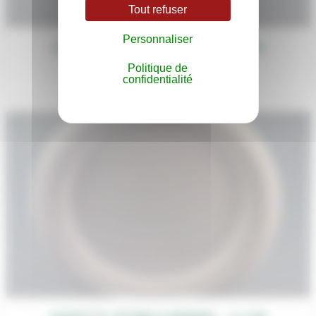
Tout refuser
Personnaliser
ASSIETTE JETABLE PETITE – 17 CM
0,20
€
Politique de
confidentialité