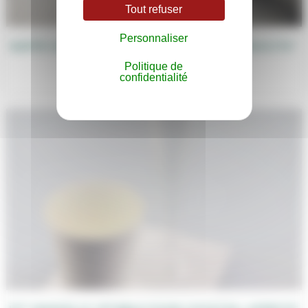
Tout refuser
Personnaliser
NAPPE SEMI-TISSÉ COULEUR “GRIS ANTHRACITE”
JETABLE
Politique de
1,50
€
confidentialité