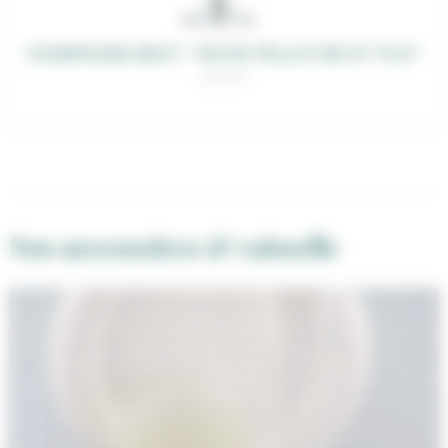
CHAMPAGNE BRUT “VEUVE PELLETIER ET FILS”
28,00
€
Nos accessoires & vaisselle