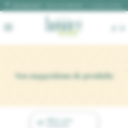
Panneau de gestion des cookies
DEVIS SUR MESURE
02 28 00 06 66
Nos suggestions de produits
Affiner votre
recherche