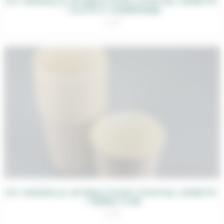
KIT VAISSELLE JETABLE POUR COCKTAIL APÉRITIF
– FLÛTE À CHAMPAGNE
1,20
€
KIT VAISSELLE JETABLE POUR COCKTAIL APÉRITIF
– VERRE À VIN
1,20
€