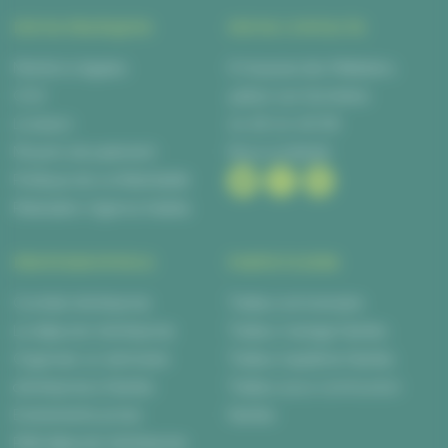
INFOS PRATIQUES
INFOS CONTACTS
Mentions légales
6 Impasse des Métalliers,
CGV
44840 Les Sorinières
Livraison
02 28 00 06 66
Moyens de paiement
Nous contacter
Politique de confidentialité
Réalisation Agence Kalélia
PROFESSIONNELS
PARTICULIERS
Cocktail d’entreprise
Traiteur anniversaire
Le déjeuner d’entreprise
Traiteur mariage Nantes
Organiser un séminaire
Traiteur baptême Nantes
d’entreprise à Nantes
Traiteur pour communion
Evènements privés
Nantes
Petit déjeuner d’entreprise