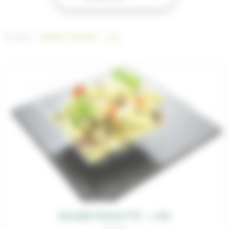
Accueil
Salade Poulette – 1 kg
SALADE POULETTE – 1 KG
18,00
€