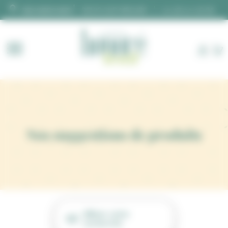
Panneau de gestion des cookies
DEVIS SUR MESURE
02 28 00 06 66
Nos suggestions de produits
Affiner votre
recherche