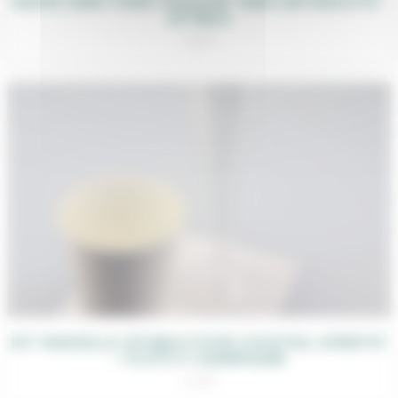
NAPPE SEMI-TISSÉ COULEUR “GRIS ANTHRACITE”
JETABLE
1,50
€
KIT VAISSELLE JETABLE POUR COCKTAIL APÉRITIF
– FLÛTE À CHAMPAGNE
1,20
€