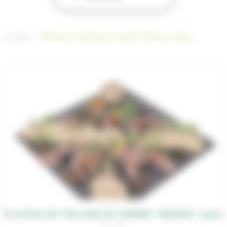
Accueil
Plateau de trilogie de canard “Maison” 250g
PLATEAU DE TRILOGIE DE CANARD “MAISON” 250G
26,00
€