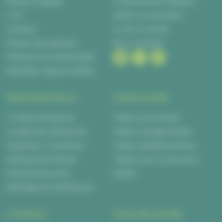
Mentions légales
6 Impasse des Métalliers,
CGV
44840 Les Sorinières
Livraison
02 28 00 06 66
Moyens de paiement
Nous contacter
Politique de confidentialité
Réalisation Agence Kalélia
PROFESSIONNELS
PARTICULIERS
Cocktail d’entreprise
Traiteur anniversaire
Le déjeuner d’entreprise
Traiteur mariage Nantes
Organiser un séminaire
Traiteur baptême Nantes
d’entreprise à Nantes
Traiteur pour communion
Evènements privés
Nantes
Petit déjeuner d’entreprise
CONSEILS
NOUS DÉCOUVRIR