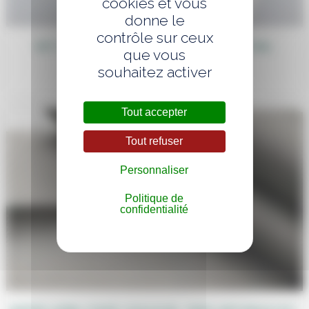
cookies et vous
donne le
contrôle sur ceux
KIT VAISSELLE JETABLE POUR COCKTAIL
que vous
DÉJEUNATOIRE OU DINATOIRE
souhaitez activer
1,60
€
Tout accepter
Tout refuser
Personnaliser
Politique de
confidentialité