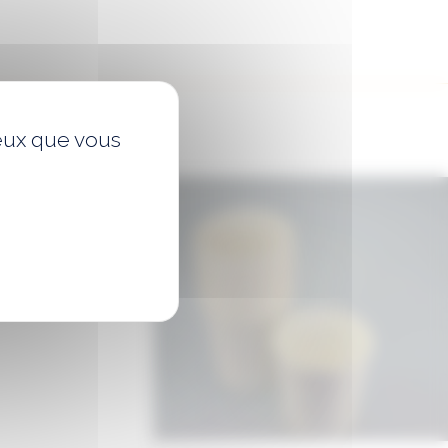
ceux que vous