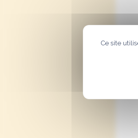
Ce site util