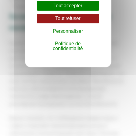
Tout accepter
Подтверждение адреса проживания.
Безопасность и лицензия
Tout refuser
казино 1вин
Personnaliser
Казино 1вин работает под лицензией, выданной
Politique de
confidentialité
игровым регулятором. Это означает, что вся
деятельность казино строго контролируется, и
игроки могут быть уверены в надежности своей
информации и средств. Лицензия гарантирует, что
игры честны, а результаты случайны. Безопасность
игроков обеспечивается использованием
технологии шифрования данных, а также
регулярным проверками систем безопасности.
Важно помнить, что соблюдение правил игры и
ставок позволяет минимизировать риски и
обеспечить положительный опыт игры. Поэтому