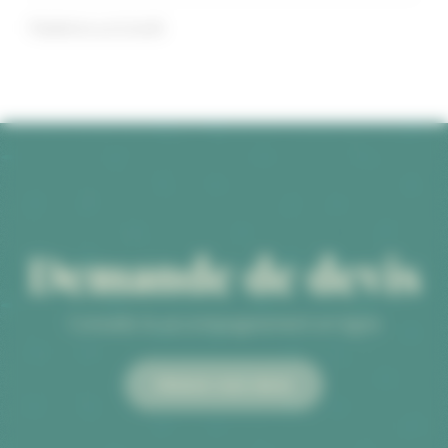
Publié le 4.07.2026
Demande de devis
Conseils & accompagnement en ligne
Obtenir mon devis