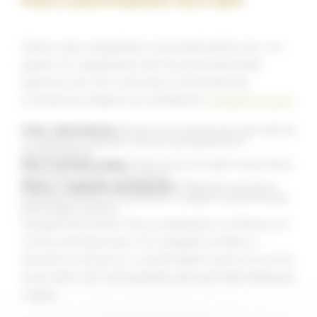
Игрa и разнообразие игр в 1вин
Казино 1вин предлагает огромный выбор игр, что
делает его идеальным местом для любителей
азартных игр. Вот несколько категорий игр,
которые вы найдете на платформе:
первый депозит
Слот-автоматы:
Более 1000 различных автоматов
от ведущих разработчиков программного
обеспечения.
Настольные игры:
Классические карточные игры,
такие как покер и блэкджек.
Игры с живыми дилерами:
Реальные крупье в
режиме реального времени создают аутентичную
атмосферу казино.
Каждая игра имеет свои уникальные особенности
и бонусные функции. Это придаёт интерес к
игровому процессу и увеличивает шансы на успех,
если знать, как использовать 1вин для максимальных
ставок.