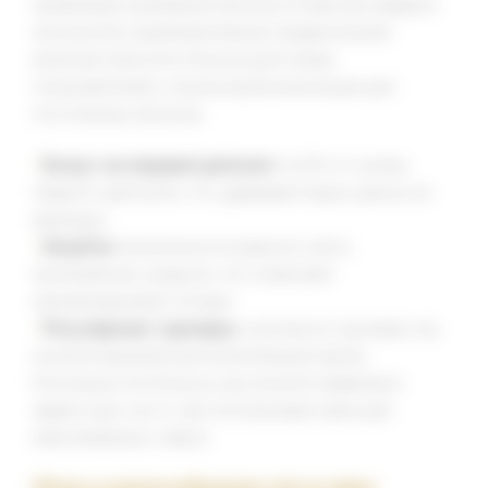
привлекает внимание игроков. В 1вин вы найдете
множество привлекательных предложений,
включая welcome-бонусы для новых
пользователей, а также различные акции для
постоянных игроков.
Бонус на первый депозит:
100% от суммы
первого депозита, что удваивает ваши шансы на
выигрыш.
Кешбэк:
возможность вернуть часть
проигранных средств, что позволяет
минимизировать потери.
Регулярные турниры:
участвуя в турнирах, вы
можете выиграть дополнительные призы.
Используя эти бонусы, вы можете правильно
задать курс на то, как использовать 1вин для
максимальных ставок.