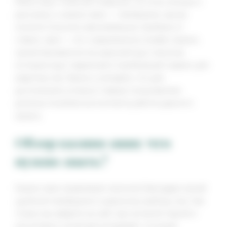
Меня зовут Алексей Смирнов, и в этом обзоре я
расскажу о казино 1вин — платформе, где вы
можете получить максимальную прибыль от
ставок. 1вин — это современное онлайн-казино,
ориентированное на широкий круг игроков,
которые ищут надежный и прибыльный сервис для
азартных игр. Важно учитывать, что для
достижения успеха в ставках пользователи
должны понимать все аспекты работы данного
казино.
Обзор казино 1вин: что
нужно знать?
Казино 1вин привлекает игроков благодаря своей
удобной платформе и широкому выбору игр. Как
только вы зайдете на сайт, вас встретит яркий и
интуитивно понятный интерфейс, который