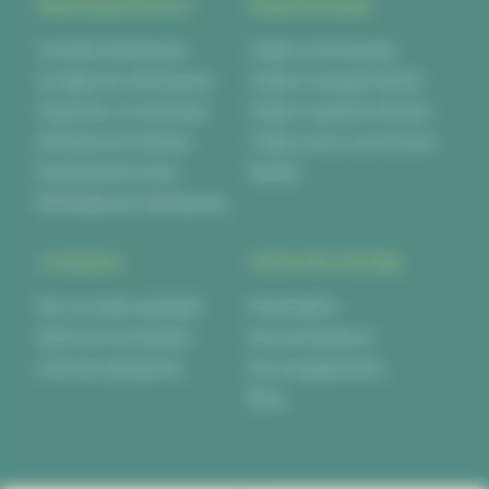
PROFESSIONNELS
PARTICULIERS
Cocktail d’entreprise
Traiteur anniversaire
Le déjeuner d’entreprise
Traiteur mariage Nantes
Organiser un séminaire
Traiteur baptême Nantes
d’entreprise à Nantes
Traiteur pour communion
Evènements privés
Nantes
Petit déjeuner d’entreprise
CONSEILS
NOUS DÉCOUVRIR
Nos conseils quantités
Présentation
Aide à la commande
Nos producteurs
Liste des allergènes
Nos engagements
Blog