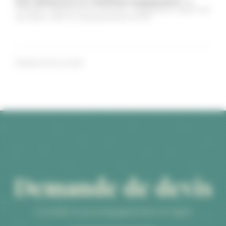
Как связаться со службой поддержки?
Вы
можете обратиться в службу поддержки через чат
на сайте, или по электронной почте.
Publié le 8.07.2026
Demande de devis
Conseils & accompagnement en ligne