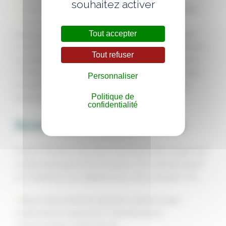
souhaitez activer
Электронные кошельки (Qiwi, WebMoney, Skrill).
Криптовалюты (Bitcoin).
Tout accepter
Вывод средств осуществляется быстро, но для
этого необходимо пройти верификацию. Обычно,
Tout refuser
процесс занимает не более 2-3 дней. Убедитесь,
что вы используете только те платёжные методы,
Personnaliser
которые соответствуют вашей стране, чтобы
Politique de
избежать недоразумений.
confidentialité
Безопасность и лицензия
Казино Мелбет работает под лицензией, выданной
международным регулятором, что подтверждает
его легальность и надежность. Это означает, что:
Ваши персональные данные и финансовая
информация защищены современными
технологиями шифрования.