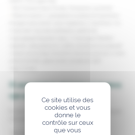
NetEnt, Microgaming).
Настольные игры (покер, блэкджек, рулетка).
Живое казино с дилерами в реальном времени.
Каждая игра имеет свои правила и стратегии, что
позволяет игрокам выбирать наиболее
подходящий формат игры. С помощью Мелбет
зеркало официального сайта: легальность в вашей
стране, вы всегда сможете получить доступ к этим
развлечениям, даже если основной сайт
недоступен.
Платежные методы и вывод
средств
Ce site utilise des
cookies et vous
В казино Мелбет доступны различные методы для
donne le
пополнения счета и вывода средств:
contrôle sur ceux
que vous
Банковские карты (Visa, MasterCard).