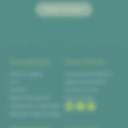
Obtenir mon devis
INFOS PRATIQUES
INFOS CONTACTS
Mentions légales
6 Impasse des Métalliers,
CGV
44840 Les Sorinières
Livraison
02 28 00 06 66
Moyens de paiement
Nous contacter
Politique de confidentialité
Réalisation Agence Kalélia