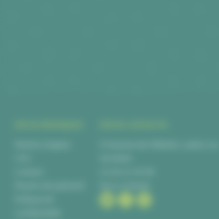
INFOS PRATIQUES
INFOS CONTACTS
Mentions légales
6 Impasse des Métalliers, 44840 Le
CGV
Sorinières
Livraison
02 28 00 06 66
Moyens de paiement
Nous contacter
Politique de
confidentialité