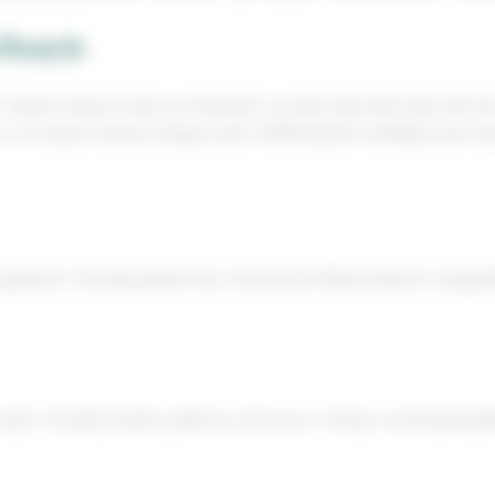
bsaytı
Saytın dizaynı sadə və intuitivdir, oyunlar arasında keçid etmək 
ə müştəri dəstəyi diqqət çəkir. İstifadəçilərin rahatlığı üçün k
 gedərək “Qeydiyyatdan keç” düyməsini klikləməlisiniz. Aşağıda
niz üçün müvafiq hesab yaratmış olursunuz. Aksiya və kampani