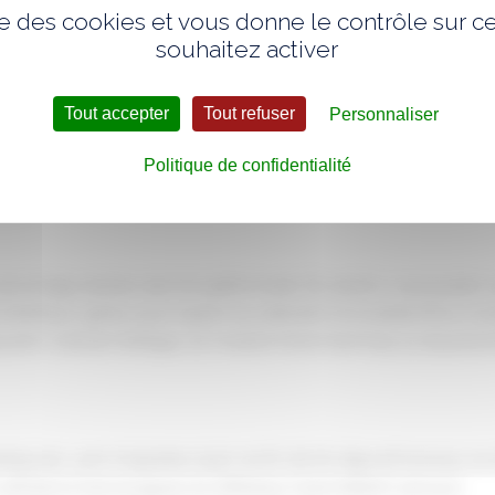
ise des cookies et vous donne le contrôle sur 
çün ciddi təhlükəsizlik tədbirləri həyata keçirir. Bu kazino, mö
souhaitez activer
i təsdiqləyir. Kazino, istifadəçi məlumatlarını qorumaq üçün şif
Tout accepter
Tout refuser
Personnaliser
lərinə riayət edir. Bu, oyunların ədalətli şəkildə keçirildiyi a
Politique de confidentialité
qqında daha çox məlumatı saytın “Təhlükəsizlik” bölməsində tapa
orumağa dəstək olan bir platformadır. Bu kazino, oyunçuların
stu interfeysi, geniş oyun seçimi və cəlbedici bonuslarla Pinc
an’s Cultural Heritage, öz mədəni irsinizi tanımaq və dəyərlən
rbaycan, yeni müştərilər üçün 100%-lük ilk depozit bonusu və 
şifrələmə texnologiyası ilə istifadəçi məlumatlarını qoruyur.