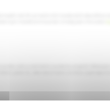
 təqdim edir. Bir çox kazino kimi, burada da ilk depozitinizə xüs
ərilər üçün müxtəlif promosyonlar və hədiyyələr mövcuddur
Pi
rt oyunları, rulet və canlı kazino oyunları ilə zəngindir. İstifa
ə imkanını yaradır. Bu, daha real bir kazino təcrübəsi yaşamağa 