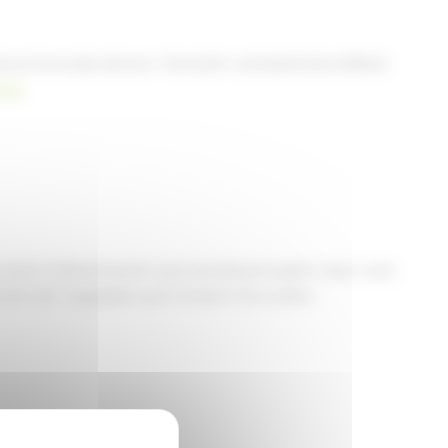
usi bonuslar alırsınız. Həmçinin, ərizələrinizdə istifadə
nco
.
dəçilər üçün mükəmməl bir oyun təcrübəsi təqdim edən canlı
kömək edir. Aşağıdakı oyun növləri mövcuddur: