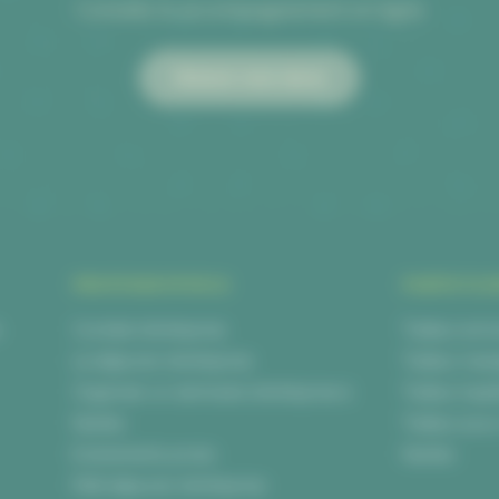
Conseils & accompagnement en ligne
Obtenir mon devis
PROFESSIONNELS
PARTICULI
s
Cocktail d’entreprise
Traiteur anni
Le déjeuner d’entreprise
Traiteur mar
Organiser un séminaire d’entreprise à
Traiteur bap
Nantes
Traiteur po
Evènements privés
Nantes
Petit déjeuner d’entreprise