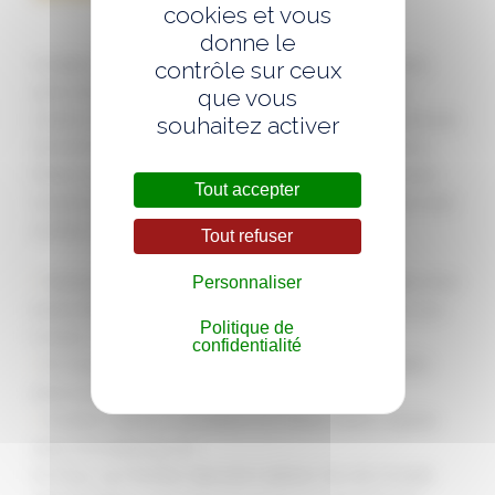
cookies et vous
donne le
Andere Casinos schreiben für Plinko Demo Spiele
contrôle sur ceux
eine Anmeldung vor. Wenn Sie dasjenige Plinko
que vous
Casino Runde testen möchten, gibt es gute Optionen.
souhaitez activer
Sie können in quickly allen Online Internet casinos
Plinko kostenlos spielen. Sie haben expire gleichen
Tout accepter
Gewinnchancen, obwohl Sie beim Plinko spielen kein
echtes Geld investieren.
Tout refuser
Nutzen Sie im Verhältnis zu dem Gesamtkapital eher
Personnaliser
kleine Beträge und lassen Sie sich wirklich nicht von
Politique de
hohen Limits verleiten.
confidentialité
Ihr Gewinn expert Plinko Runde ist natürlich dafür
aber potenziell deutlich höher.
Andere Casinos schreiben für Plinko Demo Spiele
eine Anmeldung vor.
Im Pop-Up Fenster darunter wählen Sie die Anzahl