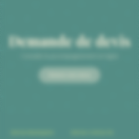
Demande de devis
Conseils & accompagnement en ligne
Obtenir mon devis
INFOS PRATIQUES
INFOS CONTACTS