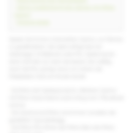
Gibt Es Zusätzliche Krypto Games I Am Plinko
Casino?
Ähnliche Spiele
Spielen Sie immer in lizenzierten Casinos, um Fairness
zu gewährleisten. Das Spiel verfügt über ein
dreieckiges Omfattande voller Pins. Spieler lassen
einen Golf ball von oben decreased, der zufällig
durch die Pins springt, bevor er in einem der
Multiplikator-Slots am Boden landet.
Da Plinko kein Spielautomat ist, offerieren Casinos
mit Plinko Deutschland Lizenz living room Titel aktuell
nicht an.
Die Gewinne bei Plinko sind immer vonseiten der
gewählten Type abhängig.
Die Plinko Pins führen den Plinko Ball oder Plinko