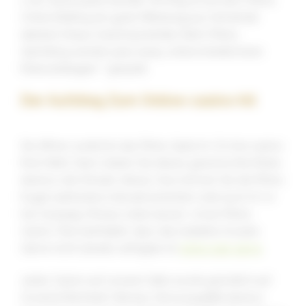
o ein Glücksspiel handelt. Wichtig ist bei dem Plinko
Online Betting ein guter Mittelweg aus Sicherheit
darüber hinaus Gewinnpotential. Beim Plinko
Gambling werden pass away unterschiedlichsten
Risikostrategien” “gespielt.
Der Aufstieg Zum Online-casino-hit
Sie öffnen zunächst das Plinko Spiel im On line casino
Ihrer Wahl. Dann stellen Sie dieses gewünschte Risiko
ebenso den Einsatz dieses. Nun können Sie die Plinko
Kugel wahlweise manuell anstoßen oder auch im or
her Autoplay Modus rollen lassen. Unser Plinko
Casino Test beinhaltet, dass das beliebte Arcade-
Game nicht überall verfügbar ist
plinko ball game
.
Jedes Casino auf unserer Seite wurde gründlich auf
Zuversichtlichkeit, Fairness, Bonusqualität ebenso