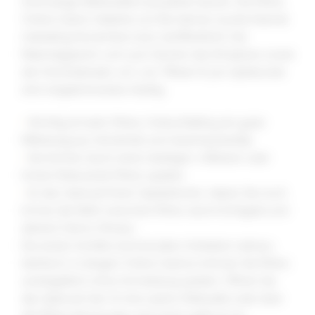
ohne lange Wartezeiten auszahlen lassen. Die Plinko
Online Casino Variante von Ela Games wurde internet
marketing November 2022 veröffentlicht. Der
Maximalgewinn vom 500-fachen des Einsatzes sowie
der Höchsteinsatz von „nur“ fifteen € pro Spielrunde
sind vergleichsweise niedrig.
Wichtig ist beim Plinko Online Betting ein guter
Mittelweg aus Sicherheit und Gewinnpotential.
Sie können durch einer niedrigen, mittleren oder
hohen Risikostufe Plinko spielen.
Ist das Geld auf Ihrem Spielerkonto, haben Sie noch
immer die Wahl zwischen Plinko durch Echtgeld und
deinem Demo-Modus.
Die ersten Schritte sind bei allen Anbietern nahezu
identisch. In einigen Online Casinos können Sie Plinko
unentgeltlich ohne Anmeldung spielen. Öffnen Sie
das Spiel auf der On line casino Webseite oder über