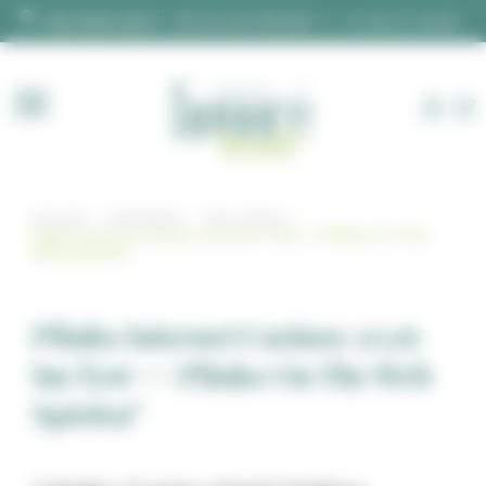
Panneau de gestion des cookies
DEVIS SUR MESURE
02 28 00 06 66
Accueil
Actualités
Non classé
Plinko Internet Casinos 2026 Im Test >> Plinko On The
Web Spielen”
Plinko Internet Casinos 2026
Im Test >> Plinko On The Web
Spielen”