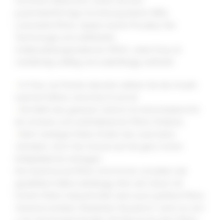
Auf Einem Bildschirm sehen Sie eine
pyramidenförmige Anordnung kleiner Stifte.
Lizenzierte Plinko-Spiele nutzen Provably Fair-
Technologie und zertifizierte
Zufallszahlengeneratoren (RNG). Jeder Drop ist
vollständig zufällig und unabhängig verifiziert.
Im Pop-Up Fenster darunter wählen Sie die Anzahl
welcher Reihen zwischen 8 und 16.
Die Wahl des genauen Casinos ist entscheidend für
ein sicheres und unterhaltsames Plinko-Erlebnis.
Beim niedrigen Risiko findet man zwar keine
Vernieten, doch Sie müssen auf die ganz hohen
Multiplikatoren entsagen.
Die Gewinne bei Plinko sind immer vonseiten der
gewählten Edition abhängig. Wer sein Glück mit
hohem Risiko herausfordert, kann auch größere Plinko
Gewinne erzielen. Bedenken Sie jedoch, wenn es sich