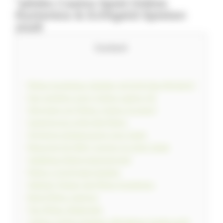
“plinko Casino Spiel Online
Kostenlos & Echtgeld Spielen
2026
Content
Plinko Kostenlos Spielen: Ist Echt Das Möglich?
Der Aufstieg Zum Online-casino-hit
Wie Kann Ich Plinko Online Zocken?
Gewinne & Limits Bei Plinko
Ähnliche Spielezurück Zum Spiel
Brauchst Ni Hilfe? Zurück Zu Dem Spiel
Variables Risikomanagement
Plinko O Echtgeld Spielen
Warten! Testen Sie Plinko Kostenlos
Best Plinko Casinos
Top Plinko Strategien
“plinko Online Spielen Ultimativer Guide 2026