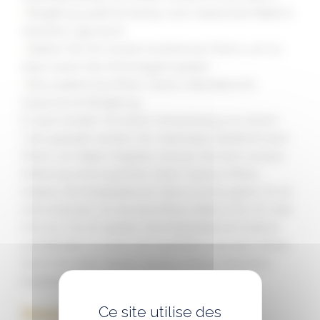
BingBong spielt für family room deutschen Markt in
obersten Liga durch.
Starten Sie mit unserer kostenlosen Demo, um zu
üben, bevor Sie mit Echtgeld spielen.
Eine weitere top Plinko Casino Alternative für
Deutsche ist BingBong.
Es kann bereits mit einem Verwendung von einem
Cent gespielt werden. Ein maximales Spiellimit beim
Plinko von Stake Originals müssen Sie nach unserer
Erfahrung nicht beachten. Beim Casinos Plinko
bleiben die Multiplikatoren diese woche gleich. Es ist
echt irrelevant, ob Sie eine Plinko Edition mit 1 € oder
mit one. 000 € spielen. Die Multiplikatoren bleiben
unverändert, so wenn der Spaßfaktor bei dem Plinko
Game für jeden Spieler darüber hinaus mit jedem
Kapitaleinsatz gewährleistet ist.
Ce site utilise des
Ähnliche Spielezurück Zum Spiel