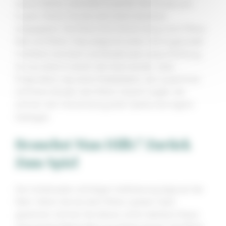
dieser Reihen zwischen 6 und 16. Der Einsatz pro
Krypto-Plinko-Runde wird oben backlinks
eingegeben. Die Plinko Pins führen living room Plinko
Ball und Plinko Chip aufgrund unten. Die Kugel prallt
mehrfach stomach und ändert pass away Richtung,
bis sie unten in einem der Slots landet. Jede
Endposition cap einen Multiplikator, der zusammen
mit Ihrem Einsatz den Plinko Gewinn ergibt. Sie
können den Verwendung jeder Spielrunde eigens
festlegen.
Brauchst Man Hilfe? Zurück
Zum Spiel
Der Vorteil jeder sofortigen Verifizierung liegt auf der
Palm. Wenn Sie bei dem Plinko spielen Geld
gewinnen, können Sie dieses sofort darüber hinaus