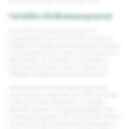
die Plinko Iphone app und schon geht es los.
Variables Risikomanagement
Sie erhalten für Ihre erste Einzahlung 100 %
Zusatzguthaben bis zu 100 € und fifty kostenlose
Freispiele für den Start. Die Wahl des genauen Casinos
ist entscheidend für ein sicheres und unterhaltsames
Plinko-Erlebnis. Wir empfehlen, ausschließlich in
international lizenzierten Casinos zu spielen, die
verifizierte, erwiesenermaßen faire Spiele bieten.
Welche Funktionen sind bei dem in einem Plinko
Casino Deutsch zu beachten? Sie werden das Online
Online casino Plinko Spiel binnen von wenigen
Sekunden verstehen und living area Spaßfaktor des
Arcade Games genießen. Mit” “dieser Funktion können
Sie die Fairness alle einzelnen Runde kryptografisch