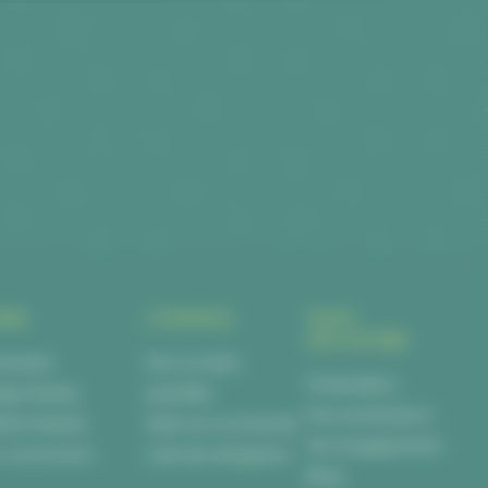
ERS
CONSEILS
NOUS
DÉCOUVRIR
versaire
Nos conseils
Présentation
iage Nantes
quantités
Nos producteurs
tême Nantes
Aide à la commande
Nos engagements
ur communion
Liste des allergènes
Blog