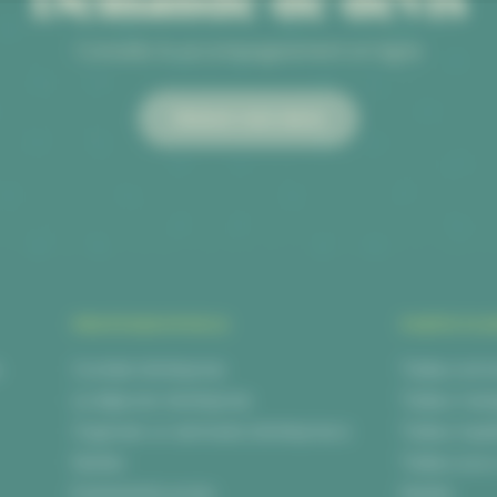
Conseils & accompagnement en ligne
Obtenir mon devis
PROFESSIONNELS
PARTICULI
s
Cocktail d’entreprise
Traiteur anni
Le déjeuner d’entreprise
Traiteur mar
Organiser un séminaire d’entreprise à
Traiteur bap
Nantes
Traiteur po
Evènements privés
Nantes