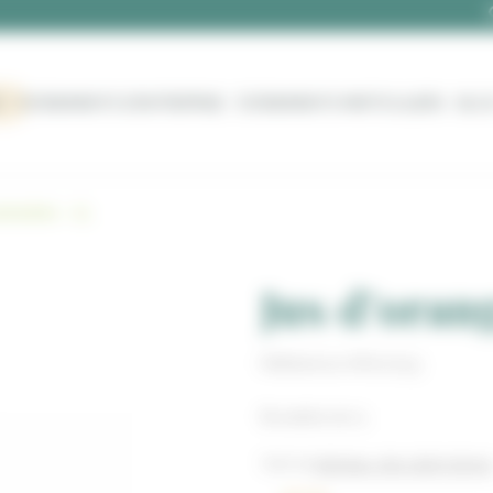
Z
ÉVÈNEMENTS D’ENTREPRISE
ÉVÈNEMENTS PARTICULIERS
BLO
ressées – 1L
Jus d’oran
Référence AR00743
Bouteille de 1L
Voir le
tableau des allergène