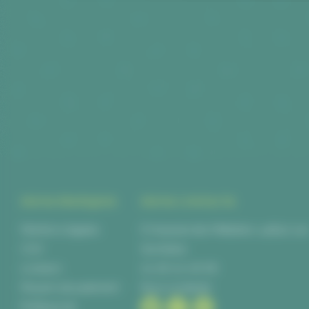
INFOS PRATIQUES
INFOS CONTACTS
Mentions légales
6 Impasse des Métalliers, 44840 Le
CGV
Sorinières
Livraison
02 28 00 06 66
Moyens de paiement
Nous contacter
Politique de