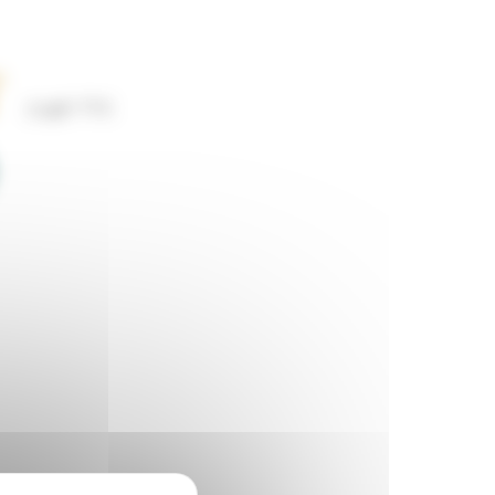
T
7,15
€
TTC