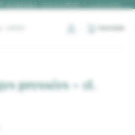
DEVIS SUR MESURE
02 28 00 06 66
G
CONTACT
MON PANIER
ges pressées – 1L
s