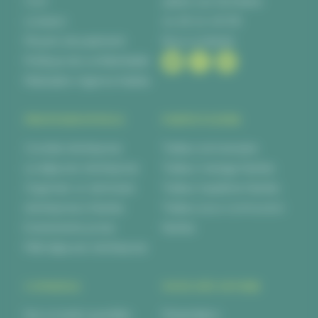
CGV
44840 Les Sorinières
Livraison
02 28 00 06 66
Moyens de paiement
Nous contacter
Politique de confidentialité
Réalisation Agence Kalélia
PROFESSIONNELS
PARTICULIERS
Cocktail d’entreprise
Traiteur anniversaire
Le déjeuner d’entreprise
Traiteur mariage Nantes
Organiser un séminaire
Traiteur baptême Nantes
d’entreprise à Nantes
Traiteur pour communion
Evènements privés
Nantes
Petit déjeuner d’entreprise
CONSEILS
NOUS DÉCOUVRIR
Nos conseils quantités
Présentation