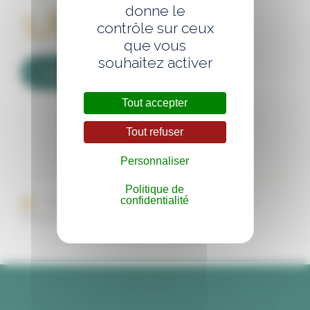
Pause
5,80
€
HT
donne le
Gourmande
contrôle sur ceux
6,38
€
TTC
que vous
souhaitez activer
Ajouter au panier
Tout accepter
Tout refuser
Personnaliser
Politique de
confidentialité
Imprimer cette page
Envoyer par mail
Partager sur les réseaux :