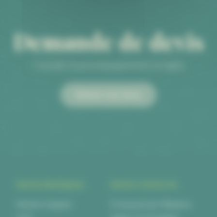
Demande de devis
Conseils & accompagnement en ligne
Obtenir mon devis
INFOS PRATIQUES
INFOS CONTACTS
Mentions légales
6 Impasse des Métalliers,