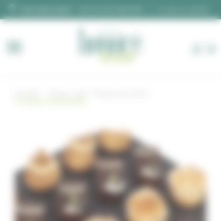
Panneau de gestion des cookies
DEVIS SUR MESURE
02 28 00 06 66
Accueil
Pause-café
Pauses du Chef
La Pause Gourmande