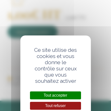
Moutarde
à
1,00
€
HT
l'ancienne
-
1,10
€
TTC
Pot
de
50g
Ajouter au panier
Ce site utilise des
cookies et vous
donne le
contrôle sur ceux
que vous
Imprimer cette page
Envoyer par mail
souhaitez activer
Partager sur les réseaux :
Tout accepter
Tout refuser