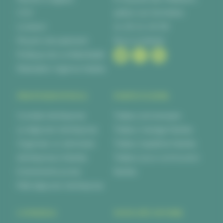
CGV
44840 Les Sorinières
Livraison
02 28 00 06 66
Moyens de paiement
Nous contacter
Politique de confidentialité
Réalisation Agence Kalélia
PROFESSIONNELS
PARTICULIERS
Cocktail d’entreprise
Traiteur anniversaire
Le déjeuner d’entreprise
Traiteur mariage Nantes
Organiser un séminaire
Traiteur baptême Nantes
d’entreprise à Nantes
Traiteur pour communion
Evènements privés
Nantes
Petit déjeuner d’entreprise
CONSEILS
NOUS DÉCOUVRIR