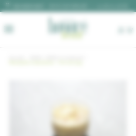
Panneau de gestion des cookies
DEVIS SUR MESURE
02 28 00 06 66
Accueil
Buffet
Buffet à composer
Moutarde à l’ancienne – Pot de 50g