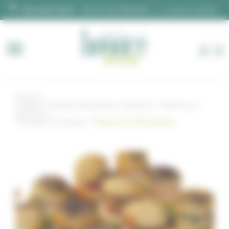
Panneau de gestion des cookies
DEVIS SUR MESURE
02 28 00 06 66
Accueil
Traiteur Cocktail Déjeunatoire, Dînatoire, à Nantes et
alentours
Cocktail à composer
Plateau de Mini-Burgers