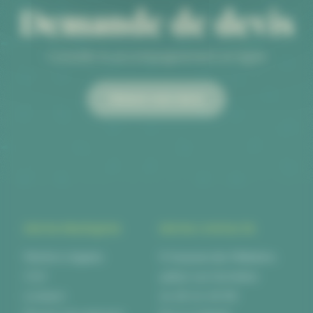
Demande de devis
Conseils & accompagnement en ligne
Obtenir mon devis
INFOS PRATIQUES
INFOS CONTACTS
Mentions légales
6 Impasse des Métalliers,
CGV
44840 Les Sorinières
Livraison
02 28 00 06 66