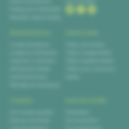
Moyens de paiement
Nous contacter
Politique de confidentialité
Réalisation Agence Kalélia
PROFESSIONNELS
PARTICULIERS
Cocktail d’entreprise
Traiteur anniversaire
Le déjeuner d’entreprise
Traiteur mariage Nantes
Organiser un séminaire
Traiteur baptême Nantes
d’entreprise à Nantes
Traiteur pour communion
Evènements privés
Nantes
Petit déjeuner d’entreprise
CONSEILS
NOUS DÉCOUVRIR
Nos conseils quantités
Présentation
Aide à la commande
Nos producteurs
Liste des allergènes
Nos engagements