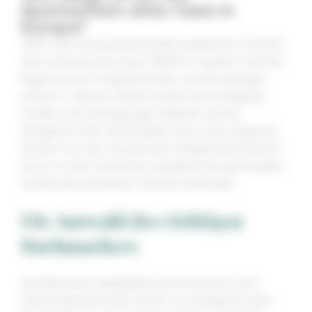
Sportwetten ohne Oasis in
Europa?
Wenn Sie in Europa Sportwetten platzieren möchten,
aber nicht über die Oasis-Plattform spielen möchten,
fragen Sie sich möglicherweise, wie Sie anfangen
können. In diesem Artikel werden die wichtigsten
Schritte und Überlegungen erläutert, wie Sie
erfolgreich beim Sportwetten ohne Oasis beginnen
können. Von der Auswahl der richtigen Buchmacher
bis hin zu den rechtlichen Aspekten der Sportwetten
werden alle relevanten Themen behandelt.
Die Auswahl des richtigen
Buchmachers
Die Wahl eines geeigneten Buchmachers ist ein
entscheidender erster Schritt, um erfolgreich beim