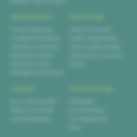
Réalisation Agence Kalélia
PROFESSIONNELS
PARTICULIERS
Cocktail d’entreprise
Traiteur anniversaire
Le déjeuner d’entreprise
Traiteur mariage Nantes
Organiser un séminaire
Traiteur baptême Nantes
d’entreprise à Nantes
Traiteur pour communion
Evènements privés
Nantes
Petit déjeuner d’entreprise
CONSEILS
NOUS DÉCOUVRIR
Nos conseils quantités
Présentation
Aide à la commande
Nos producteurs
Liste des allergènes
Nos engagements
Blog