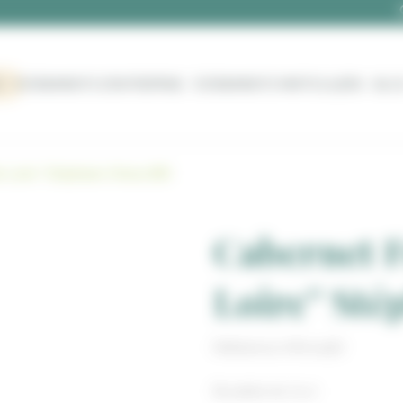
Z
ÉVÈNEMENTS D’ENTREPRISE
ÉVÈNEMENTS PARTICULIERS
BLO
e Loire” Stéphane Orieux BIO
Cabernet F
Loire” Sté
Référence AR00487
Bouteille de 75 cl