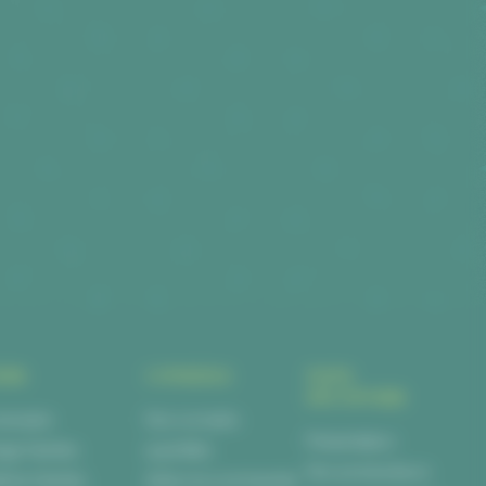
ERS
CONSEILS
NOUS
DÉCOUVRIR
versaire
Nos conseils
Présentation
iage Nantes
quantités
Nos producteurs
tême Nantes
Aide à la commande