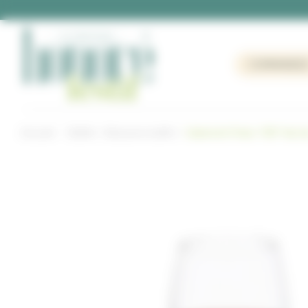
Panneau de gestion des cookies
COMMANDE
Accueil
Buffet
Boissons buffet
Cabernet Franc “IGP Val d