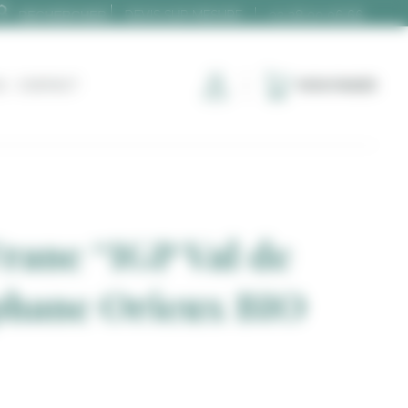
DEVIS SUR MESURE
02 28 00 06 66
G
CONTACT
MON PANIER
ranc “IGP Val de
phane Orieux BIO