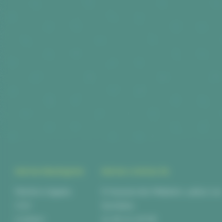
INFOS PRATIQUES
INFOS CONTACTS
Mentions légales
6 Impasse des Métalliers, 44840 Le
CGV
Sorinières
Livraison
02 28 00 06 66