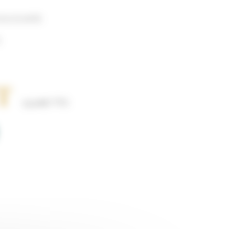
our la santé.
s
T
13,20
€
TTC