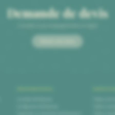
Demande de devis
Conseils & accompagnement en ligne
Obtenir mon devis
PROFESSIONNELS
PARTICULI
s
Cocktail d’entreprise
Traiteur anni
Le déjeuner d’entreprise
Traiteur mar
Organiser un séminaire d’entreprise à
Traiteur bap