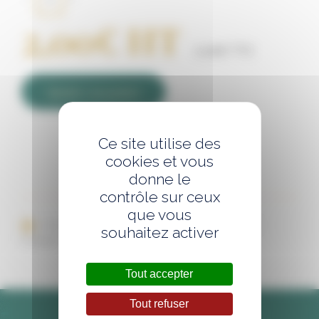
Mayonnaise
"Maison"
2,00
€
HT
aux
herbes
2,20
€
TTC
fraîches
-
Pot
de
Ajouter au panier
150g
Ce site utilise des
cookies et vous
donne le
contrôle sur ceux
que vous
Imprimer cette page
Envoyer par mail
souhaitez activer
Partager sur les réseaux :
Tout accepter
Tout refuser