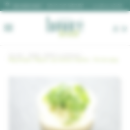
Panneau de gestion des cookies
DEVIS SUR MESURE
02 28 00 06 66
Accueil
Buffet
Buffet à composer
Mayonnaise “Maison” aux herbes fraîches – Pot de 150g