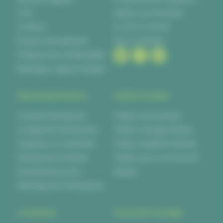
CGV
44840 Les Sorinières
Livraison
02 28 00 06 66
Moyens de paiement
Nous contacter
Politique de confidentialité
Réalisation Agence Kalélia
PROFESSIONNELS
PARTICULIERS
Cocktail d’entreprise
Traiteur anniversaire
Le déjeuner d’entreprise
Traiteur mariage Nantes
Organiser un séminaire
Traiteur baptême Nantes
d’entreprise à Nantes
Traiteur pour communion
Evènements privés
Nantes
Petit déjeuner d’entreprise
CONSEILS
NOUS DÉCOUVRIR